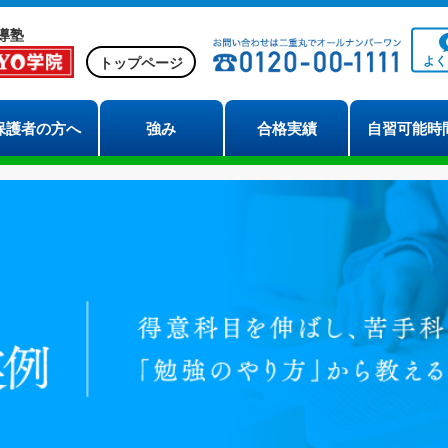
導塾
よ
トップページ
保護者の方へ
強み
合格実績
自習可能時