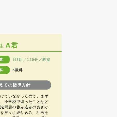
A君
生
数
月8回／120分／教室
科
5教科
えての指導方針
受けていなかったので、まず
と、小学校で習ったことなど
知識問題の呑み込みの良さが
囲を早々に絞り込み、計画を