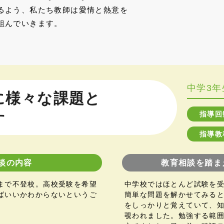
るよう、私たち教師は愛情と熱意を
組んでいきます。
中学3年
に様々な課題と
指導回
す
指導教
談の内容
教育相談を踏ま
まで不登校。高校受験を希望
中学校ではほとんど試験を
ばいいかわからないというご
簡単な問題を解かせてみる
をしっかりと覚えていて、
覗われました。勉強する範