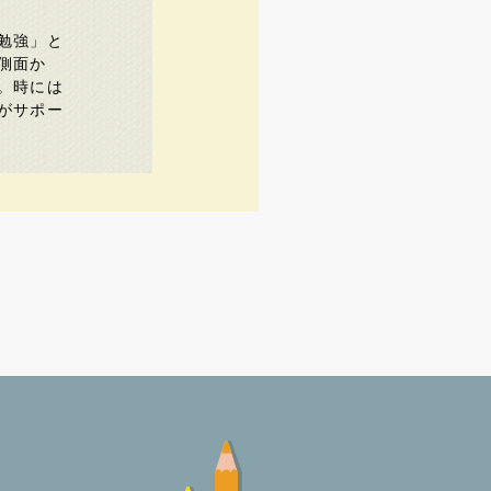
勉強」と
側面か
。時には
がサポー