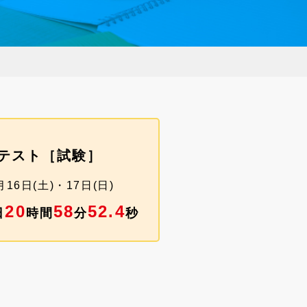
テスト［試験］
16日(土)・17日(日)
20
58
51.
3
日
時間
分
秒