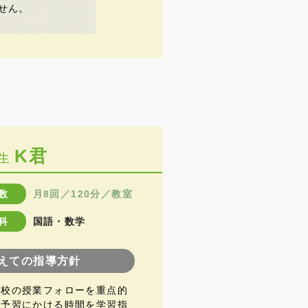
せん。
K君
生
数
月8回／120分／教室
科
国語・数学
えての指導方針
高校の授業フォローを重点的
の予習にかける時間を学習指