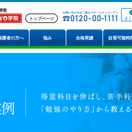
導塾
よ
トップページ
保護者の方へ
強み
合格実績
自習可能時