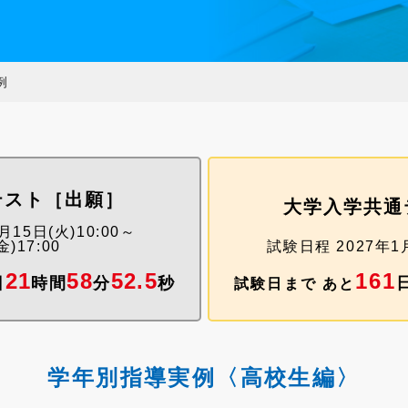
例
テスト［出願］
大学入学共通
15日(火)10:00～
)17:00
試験日程 2027年1月
21
58
51.
4
161
日
時間
分
秒
試験日まで あと
学年別指導実例〈高校生編〉