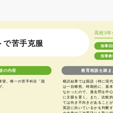
高校3年
トで苦手克服
指導回
指導教
談の内容
教育相談を踏ま
希望。唯一の苦手科目「国
模試結果では国語（特に現
プ。
は一目瞭然。時期的に、基
なかったので、過去問を中
に主眼を置く。また、比較
ては向き不向きがあること
英語に向いているかを判断