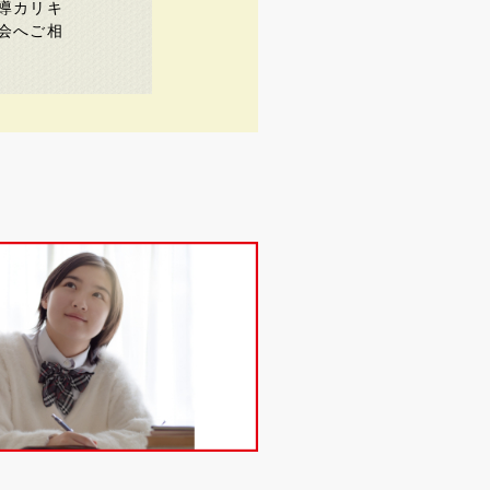
導カリキ
会へご相