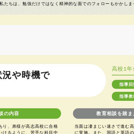
私たちは、勉強だけではなく精神的な面でのフォローもかかしま
高校1年
状況や時機で
指導回
指導教
談の内容
教育相談を踏ま
あり、弟様が高志高校に合格
当面は凄まじい速さで進む
いけるように、苦手な科目中
に実施。また、国語と英語