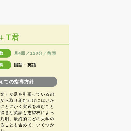
T君
生
数
月4回／120分／教室
科
国語・英語
えての指導方針
代文）が足を引張っているの
本から取り組むわけにはいか
心にとにかく実践を積むこと
的得意な英語も志望校によっ
が判明。最終的にどの大学の
することも含めて、いくつか