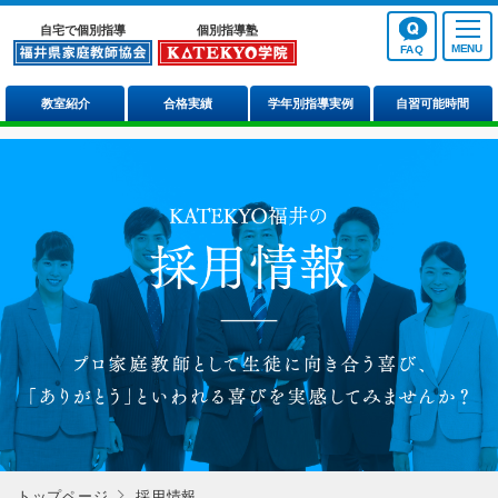
自宅で個別指導
個別指導塾
FAQ
教室紹介
合格実績
学年別指導実例
自習可能時間
トップページ
採用情報