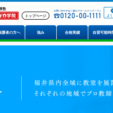
導塾
よ
トップページ
保護者の方へ
強み
合格実績
自習可能時