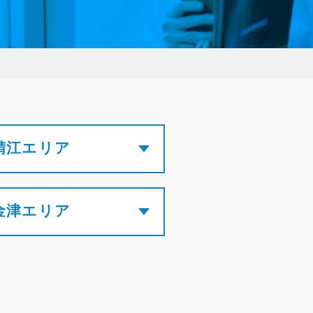
鯖江エリア
金津エリア