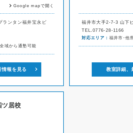
Google mapで開く
6 プランタン福井宝永ビ
福井市大手2-7-3 山下
TEL.0776-28-1166
対応エリア
福井市･他
内全域から通塾可能
新情報を見る
教室詳細、
四ツ居校