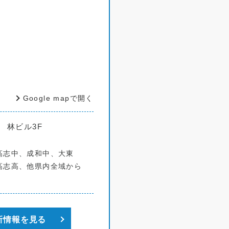
Google mapで開く
 林ビル3F
高志中、成和中、大東
高志高、他県内全域から
新情報を見る