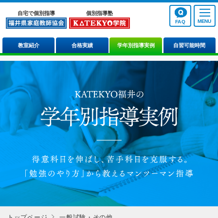
自宅で個別指導
個別指導塾
FAQ
教室紹介
合格実績
学年別指導実例
自習可能時間
トップページ
一般試験・その他