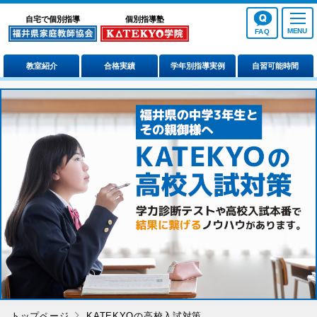
自宅で個別指導
個別指導塾
FAQ
教室紹介
合格実績
学年別指導実例
自習可能時間
トップページ
KATEKYOの高校入試対策