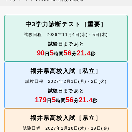
中3学力診断テスト［重要］
試験日程 2026年11月4日(水)・5日(木)
試験日まで あと
90
5
56
20.
6
日
時間
分
秒
福井県高校入試［私立］
試験日程 2027年2月1日(月)・2日(火)
試験日まで あと
179
5
56
20.
6
日
時間
分
秒
福井県高校入試［県立］
試験日程 2027年2月18日(木)・19日(金)