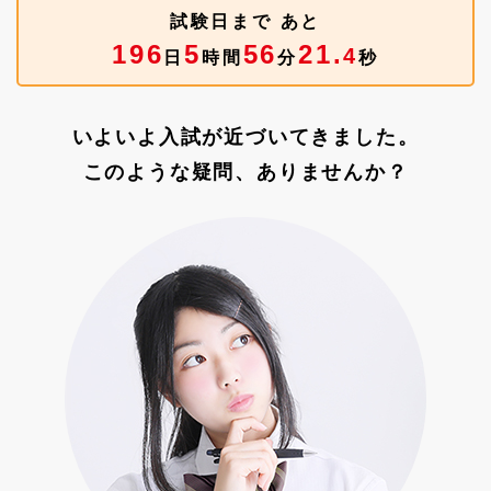
試験日まで あと
196
5
56
20.
6
日
時間
分
秒
いよいよ入試が近づいてきました。
このような疑問、ありませんか？