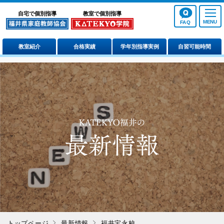
自宅で個別指導
教室で個別指導
FAQ
教室紹介
合格実績
学年別指導実例
自習可能時間
トップページ
最新情報
福井宝永校