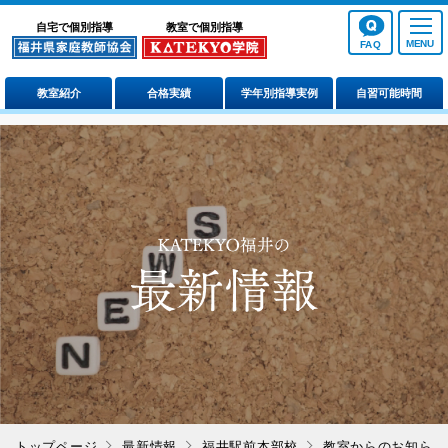
自宅で個別指導
教室で個別指導
FAQ
教室紹介
合格実績
学年別指導実例
自習可能時間
トップページ
最新情報
福井駅前本部校
教室からのお知らせ