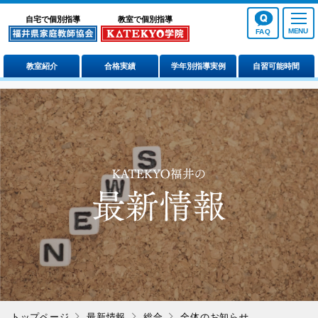
自宅で個別指導
教室で個別指導
FAQ
教室紹介
合格実績
学年別指導実例
自習可能時間
トップページ
最新情報
総合
全体のお知らせ