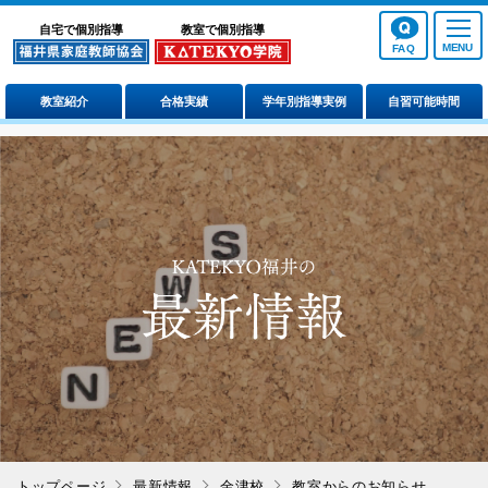
自宅で個別指導
教室で個別指導
FAQ
教室紹介
合格実績
学年別指導実例
自習可能時間
トップページ
最新情報
金津校
教室からのお知らせ