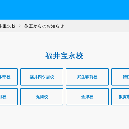
井宝永校
教室からのお知らせ
福井宝永校
本部校
福井四ツ居校
武生駅前校
鯖
町校
丸岡校
金津校
敦賀