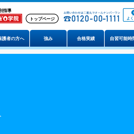
別指導
よ
トップページ
保護者の方へ
強み
合格実績
自習可能時