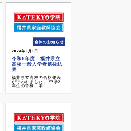
全体のお知らせ
2024年3月1日
令和6年度 福井県立
高校一般入学者選抜結
果
福井県立高校の合格発表
が行われました。 中学3
年生の皆様、本...