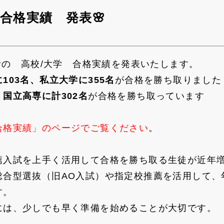
学合格実績 発表🌸
集計の 高校/大学 合格実績を発表いたします。
103名、私立大学に355名
が合格を勝ち取りました
国立高専に計302名
が合格を勝ち取っています
合格実績」のページでご覧ください
。
薦入試を上手く活用して合格を勝ち取る生徒が近年
総合型選抜（旧AO入試）や指定校推薦を活用して、
す。
には、少しでも早く準備を始めることが大切です。