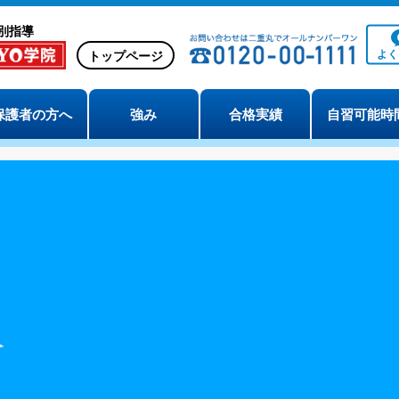
別指導
よ
トップページ
保護者の方へ
強み
合格実績
自習可能時