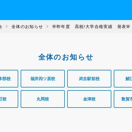
合
全体のお知らせ
🌸昨年度 高校/大学合格実績 発表
全体のお知らせ
本部校
福井四ツ居校
武生駅前校
鯖
町校
丸岡校
金津校
敦賀