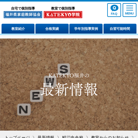
自宅で個別指導
教室で個別指導
FAQ
教室紹介
合格実績
学年別指導実例
自習可能時間
トップページ
最新情報
鯖江中央校
教室からのお知らせ