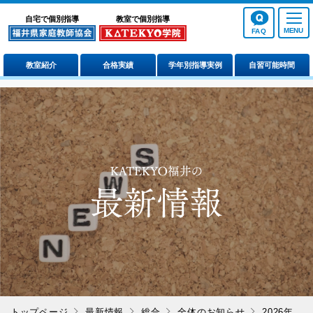
自宅で個別指導
教室で個別指導
FAQ
教室紹介
合格実績
学年別指導実例
自習可能時間
トップページ
最新情報
総合
全体のお知らせ
2026年